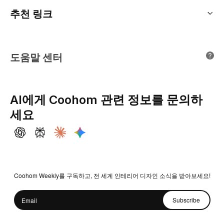
어린이 방 레이아웃
회사 소개
추천 링크
영국 런던 오피스
사무실 플래너
문의하기
홈 오피스 디자인
중국 상하이 오피스
교육
3D 홈 렌더
제휴 프로그램
일본 도쿄 오피스
도움말 센터
Luxreal
실시간 렌더링
파트너 프로그램
싱가포르 오피스
인도 파트너
한국 서울 오피스
AI에게 Coohom 관련 정보를 문의하
제휴하다
세요
채용정보
Coohom Weekly를 구독하고, 전 세계 인테리어 디자인 소식을 받아보세요!
Subscribe