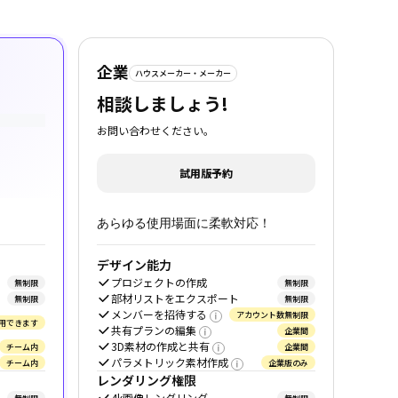
企業
ハウスメーカー・メーカー
相談しましょう!
お問い合わせください。
試用版予約
あらゆる使用場面に柔軟対応！
デザイン能力
プロジェクトの作成
無制限
無制限
部材リストをエクスポート
無制限
無制限
メンバーを招待する
アカウント数無制限
用できます
共有プランの編集
企業間
3D素材の作成と共有
チーム内
企業間
パラメトリック素材作成
チーム内
企業版のみ
レンダリング権限
4k画像レンダリング