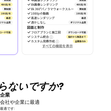
無制限
無制限
8k画像レンダリング
400 回/年
400 回/年
8k 360°パノラマウォークスルー
無制限
無制限
1080pの動画
100 回/年
100 回/年
高速レンダリング
最速
最速
透かしなし
ジナル品質
オリジナル品質
図面と制作
フロアプランと施工図
ロード可能
ダウンロード可能
システム統合
設計から製造まで
カスタム見積作成
企業版のみ
すべての機能を表示
らないですか?
企業
会社や企業に最適
最適です
: