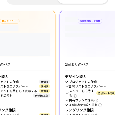
個人デザイナー
設計事務所・工務店
りのパス
1回限りのパス
ン能力
デザイン能力
ジェクトの作成
プロジェクトの作成
無制限
リストをエクスポート
部材リストをエクスポート
無制限
ジェクトを共有して表示する
メンバーを招待す
無制限
追加シートを利
ンド品素材
る
100万点以上
共有プランの編集
3D素材の作成と共有
リング権限
レンダリング権限
像レンダリング
4k画像レンダリング