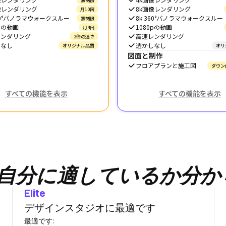
無制限
像レンダリング
8k画像レンダリング
月10回
360°パノラマウォークスルー
8k 360°パノラマウォークスルー
無制限
0pの動画
1080pの動画
月4回
レンダリング
高速レンダリング
2倍の速さ
しなし
透かしなし
オリジナル品質
オリ
図面と制作
フロアプランと施工図
ダウン
すべての機能を表示
すべての機能を表示
自分に適しているか分か
Elite
デザインスタジオに最適です
最適です
: