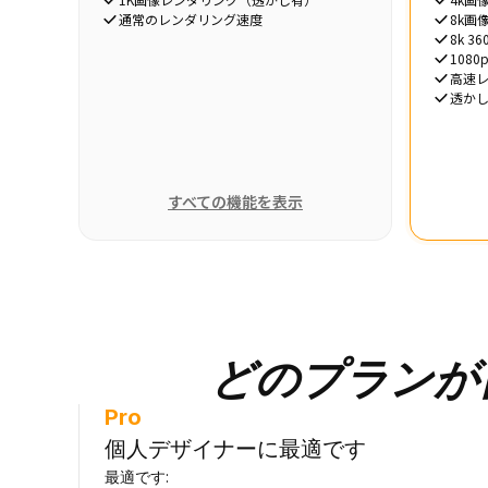
通常のレンダリング速度
8k画
8k 
108
高速
透か
すべての機能を表示
どのプランが
Pro
個人デザイナーに最適です
最適です
: