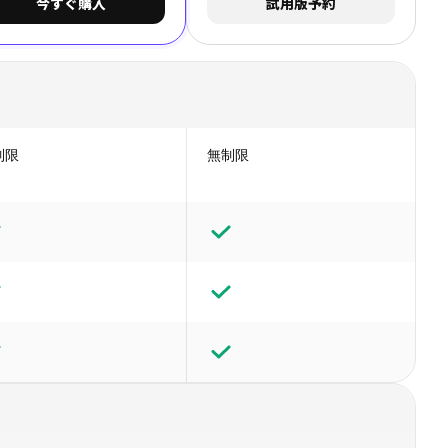
今すぐ購入
試用版予約
制限
無制限