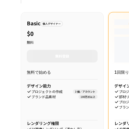
Basic
個人デザイナー
$0
無料
無料登録
無料で始める
1回限
デザイン能力
デザイ
プロジェクトの作成
プロ
3 個／アカウント
ブランド品素材
部材
100万点以上
プロ
ブラ
レンダリング権限
レンダ
1K画像レンダリング（透かし有）
4k画